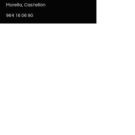
M
o
rella, Castellón
964 16 06 90
valyabellansl@gmail.com
Horarios
Lun - Vie:
8:00 - 14:00​​
15:30 - 19:00​​
© 2024 Diseño y maquetación de
Arc Estudi
Declaración de accesibilidad