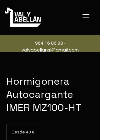
964 16 06 90
·
valyabellansl@gmail.com
Hormigonera
Autocargante
IMER MZ100-HT
Desde
40
Desde 40 €
euros