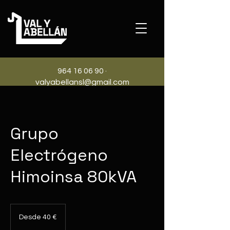
964 16 06 90
·
valyabellansl@gmail.com
Grupo
Electrógeno
Himoinsa 80kVA
Desde
40
Desde 40 €
euros