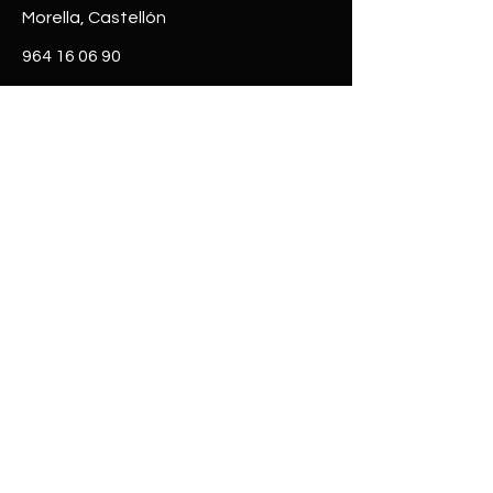
M
o
rella, Castellón
964 16 06 90
valyabellansl@gmail.com
Horarios
Lun - Vie:
8:00 - 14:00​​
15:30 - 19:00​​
© 2024 Diseño y maquetación de
Arc Estudi
Declaración de accesibilidad